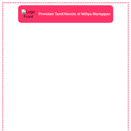
Skip
to
content
Premium Tamil Novels of Nithya Mariappan