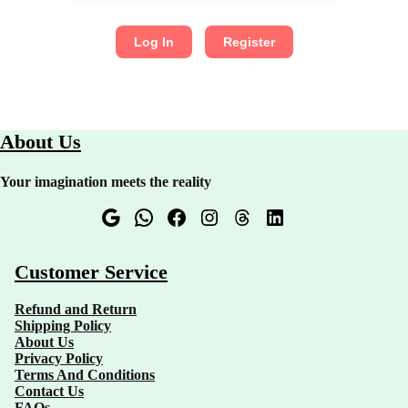
Log In
Register
About Us
Your imagination meets the reality
Forum
WhatsApp
Facebook
Instagram
Threads
LinkedIn
Customer Service
Refund and Return
Shipping Policy
About Us
Privacy Policy
Terms And Conditions
Contact Us
FAQs