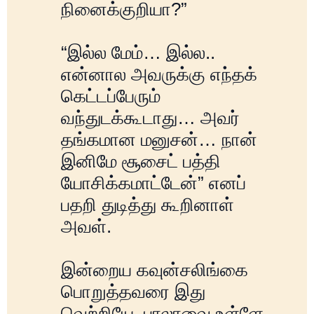
நினைக்குறியா?”
“இல்ல மேம்… இல்ல..
என்னால அவருக்கு எந்தக்
கெட்டப்பேரும்
வந்துடக்கூடாது… அவர்
தங்கமான மனுசன்… நான்
இனிமே சூசைட் பத்தி
யோசிக்கமாட்டேன்” எனப்
பதறி துடித்து கூறினாள்
அவள்.
இன்றைய கவுன்சலிங்கை
பொறுத்தவரை இது
வெற்றியே. பாலாவை உள்ளே