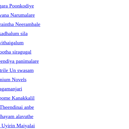
gara Poonkodiye
vana Narumalare
raintha Neerambale
kadhalum sila
vithaigalum
ootha siragugal
heendiya panimalare
trile Un swasam
mium Novels
agamanjari
pome Kanakkalil
 Theendinai anbe
dhayam alavuthe
Uyirin Maiyalai