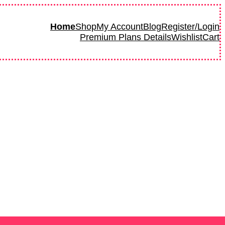
Home
Shop
My Account
Blog
Register/Login
Premium Plans Details
Wishlist
Cart