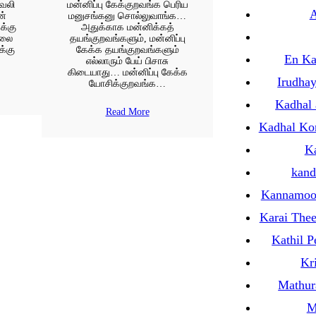
 வலி
மன்னிப்பு கேக்குறவங்க பெரிய
A
ன்
மனுசங்கனு சொல்லுவாங்க…
க்கு
அதுக்காக மன்னிக்கத்
தலை
தயங்குறவங்களும், மன்னிப்பு
க்கு
கேக்க தயங்குறவங்களும்
En Ka
எல்லாரும் பேய் பிசாசு
கிடையாது… மன்னிப்பு கேக்க
Irudha
யோசிக்குறவங்க…
Kadhal 
Read More
Kadhal Ko
Ka
kand
Kannamooc
Karai The
Kathil P
Kr
Mathur
M