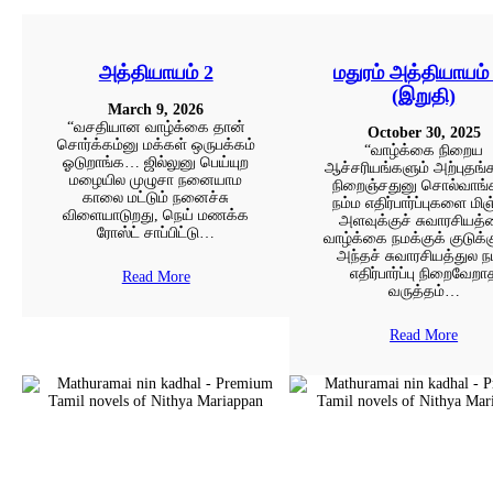
அத்தியாயம் 2
மதுரம் அத்தியாயம்
(இறுதி)
March 9, 2026
“வசதியான வாழ்க்கை தான்
October 30, 2025
சொர்க்கம்னு மக்கள் ஒருபக்கம்
“வாழ்க்கை நிறைய
ஓடுறாங்க… ஜில்லுனு பெய்யுற
ஆச்சரியங்களும் அற்புதங்
மழையில முழுசா நனையாம
நிறைஞ்சதுனு சொல்வாங
காலை மட்டும் நனைச்சு
நம்ம எதிர்பார்ப்புகளை மிஞ
விளையாடுறது, நெய் மணக்க
அளவுக்குச் சுவாரசியத
ரோஸ்ட் சாப்பிட்டு…
வாழ்க்கை நமக்குக் குடுக்
அந்தச் சுவாரசியத்துல ந
எதிர்பார்ப்பு நிறைவேறா
Read More
வருத்தம்…
Read More