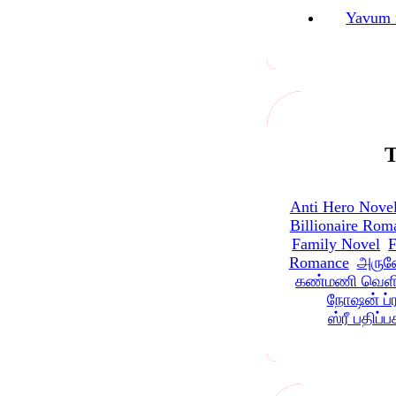
Yavum 
T
Anti Hero Nove
Billionaire Rom
Family Novel
F
Romance
அருண
கண்மணி வெளி
நோஷன் ப்ர
ஸ்ரீ பதிப்