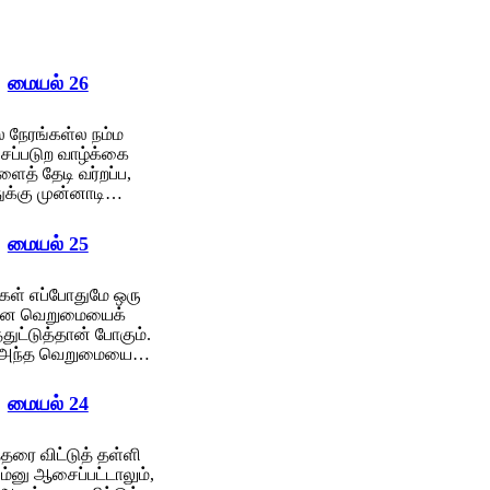
மையல் 26
ல நேரங்கள்ல நம்ம
ப்படுற வாழ்க்கை
ளைத் தேடி வர்றப்ப,
க்கு முன்னாடி…
மையல் 25
வுகள் எப்போதுமே ஒரு
்ன வெறுமையைக்
துட்டுத்தான் போகும்.
அந்த வெறுமையை…
மையல் 24
்தரை விட்டுத் தள்ளி
ம்னு ஆசைப்பட்டாலும்,