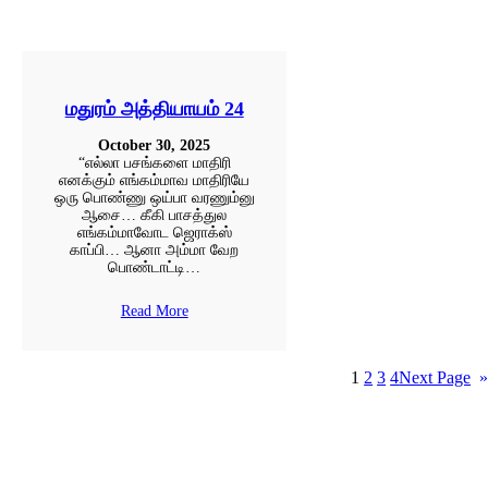
மதுரம் அத்தியாயம் 24
October 30, 2025
“எல்லா பசங்களை மாதிரி
எனக்கும் எங்கம்மாவ மாதிரியே
ஒரு பொண்ணு ஒய்பா வரணும்னு
ஆசை… கீகி பாசத்துல
எங்கம்மாவோட ஜெராக்ஸ்
காப்பி… ஆனா அம்மா வேற
பொண்டாட்டி…
Read More
1
2
3
4
Next Page