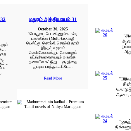
 32
மதுரம் அத்தியாயம் 31
October 30, 2025
“பொதுவா பொண்ணுங்க மல்டி
“சி
டாஸ்கிங்ல (Multi-tasking)
ஆசை
பெஸ்ட்னு சொல்லி சொல்லி தான்
களும்
நம்ம
இந்தச் சமூகம்
்க…
அது
வெளிவேலைக்குப் போனாலும்
்சுற
வீட்டுவேலையையும் அவங்க
்தை
தலையில கட்டுது… குழந்தை
கும்…
குட்டிய பாத்துக்கிட்டே…
ம்ம
த
Read More
“பிரி
சின
கொடுத்
ஆனா, 
“ஒருத
நிக்கணு