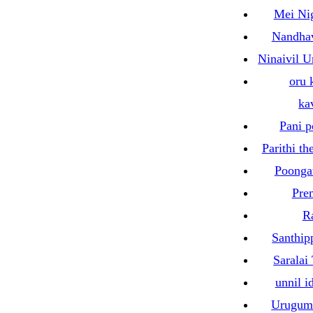
Mei Ni
Nandha
Ninaivil U
oru 
ka
Pani p
Parithi t
Poonga
Pre
R
Santhip
»
Saralai
unnil i
Urugum 