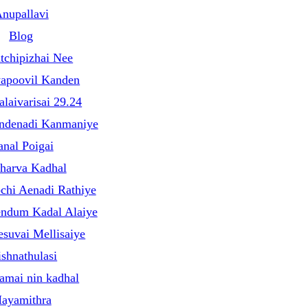
nupallavi
Blog
tchipizhai Nee
yapoovil Kanden
alaivarisai 29.24
ndenadi Kanmaniye
nal Poigai
harva Kadhal
hi Aenadi Rathiye
endum Kadal Alaiye
esuvai Mellisaiye
ishnathulasi
amai nin kadhal
ayamithra