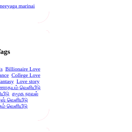
neeyaga marinai
ags
ls
Billionaire Love
ance
College Love
antasy
Love story
ோதயம் வெளியீடு
யீடு
சமூக நாவல்
ஷ் வெளியீடு
பகம் வெளியீடு