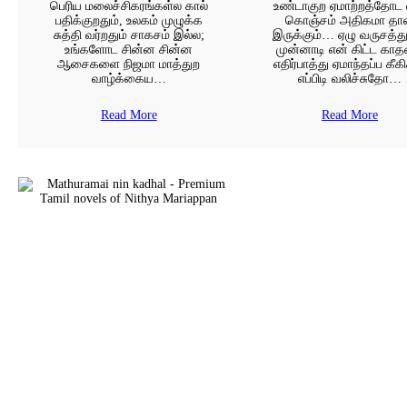
பெரிய மலைச்சிகரங்கள்ல கால்
உண்டாகுற ஏமாற்றத்தோட
பதிக்குறதும், உலகம் முழுக்க
கொஞ்சம் அதிகமா தா
சுத்தி வர்றதும் சாகசம் இல்ல;
இருக்கும்… ஏழு வருசத்து
உங்களோட சின்ன சின்ன
முன்னாடி என் கிட்ட கா
ஆசைகளை நிஜமா மாத்துற
எதிர்பாத்து ஏமாந்தப்ப கீகி
வாழ்க்கைய…
எப்பிடி வலிச்சுதோ…
Read More
Read More