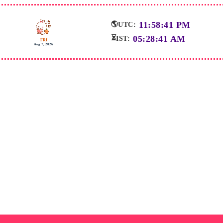
Skip
to
content
11:58:42 PM
🌎
UTC:
05:28:42 AM
⏳
IST:
FRI
Aug 7, 2026