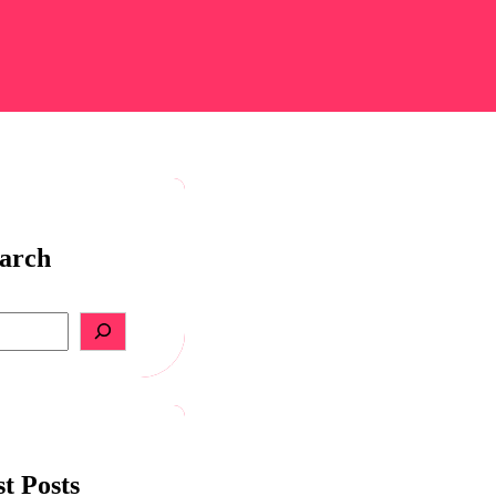
arch
S
e
a
r
c
h
st Posts