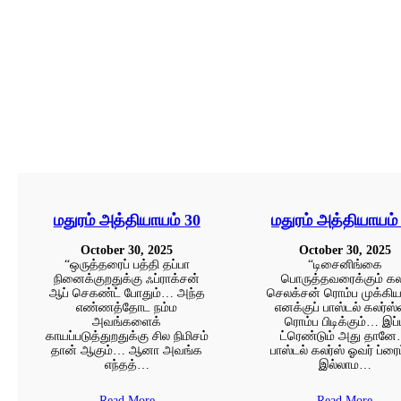
மதுரம் அத்தியாயம் 30
மதுரம் அத்தியாயம்
October 30, 2025
October 30, 2025
“ஒருத்தரைப் பத்தி தப்பா
“டிசைனிங்கை
நினைக்குறதுக்கு ஃப்ராக்சன்
பொருத்தவரைக்கும் கல
ஆப் செகண்ட் போதும்… அந்த
செலக்சன் ரொம்ப முக்கி
எண்ணத்தோட நம்ம
எனக்குப் பாஸ்டல் கலர்ஸ
அவங்களைக்
ரொம்ப பிடிக்கும்… இப்
காயப்படுத்துறதுக்கு சில நிமிசம்
ட்ரெண்டும் அது தான
தான் ஆகும்… ஆனா அவங்க
பாஸ்டல் கலர்ஸ் ஓவர் ப்ரை
எந்தத்…
இல்லாம…
Read More
Read More